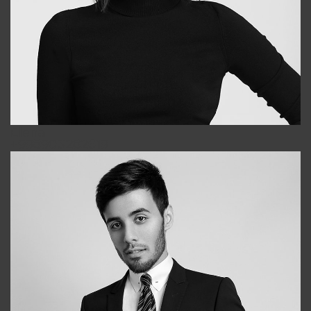
Elena
+998903282619