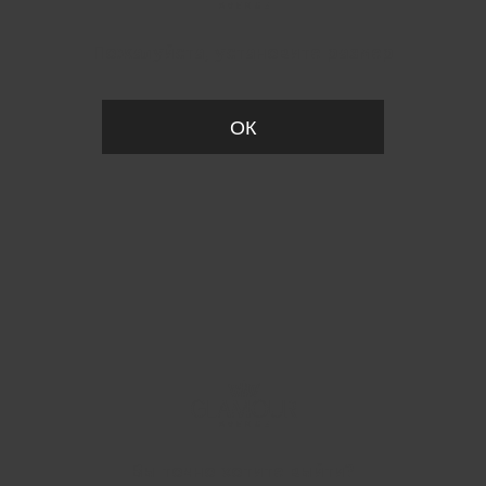
Пожалуйста, установите размер
ОК
Вы точно хотите выйти?