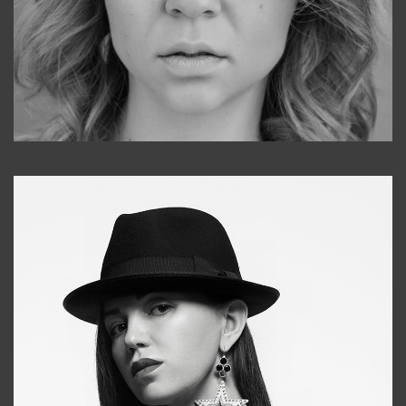
Galya
+998911648651