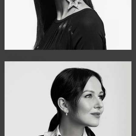
Tonya
+998931718866