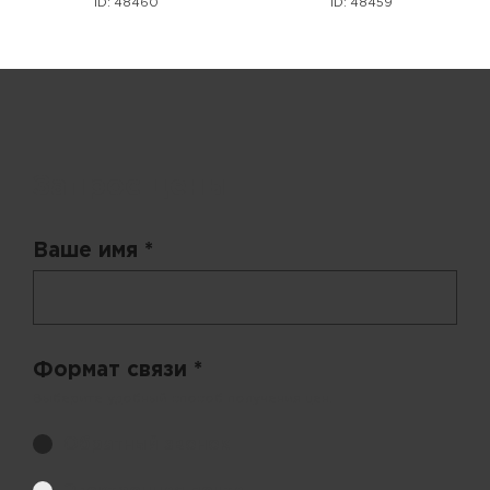
ID: 48460
ID: 48459
Запрос цены
Ваше имя *
Формат связи *
Выберите удобный способ получения цен.
Обратный звонок