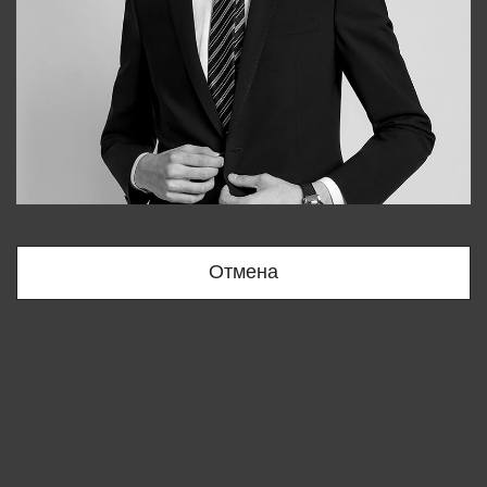
Bobur
+998909166696
Отмена