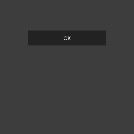
Пожалуйста, установите размер
ОК
Вы точно хотите выйти?