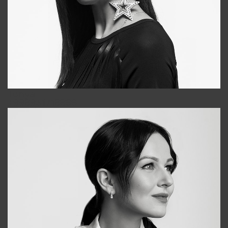
Tonya
+998931718866