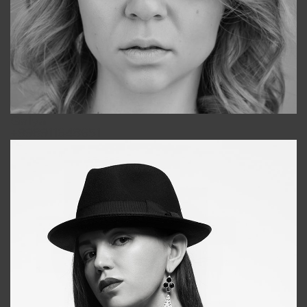
Galya
+998911648651