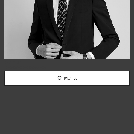
Bobur
+998909166696
Отмена