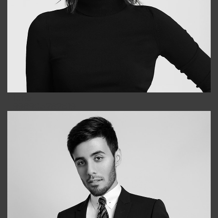
Elena
+998903282619