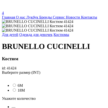
4
Главная
О нас
Лукбук
Бренды
Сервис
Новости
Контакты
Для детей
Одежда для девочек
Костюмы
BRUNELLO CUCINELLI
Костюм
id: 41424
Выберите размер (INT)
6M
18М
Укажите количество