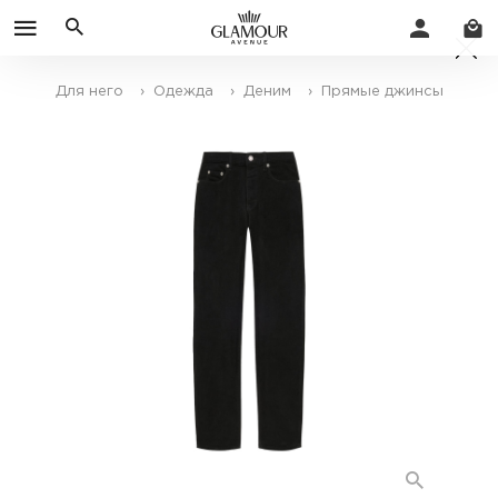
Для него
› Одежда
› Деним
› Прямые джинсы