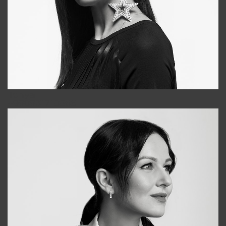
Tonya
+998931718866