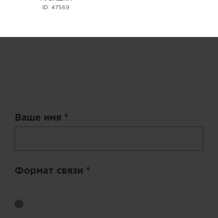
ID: 47569
Запрос цены
Ваше имя *
Формат связи *
Выберите удобный способ получения цен.
Обратный звонок