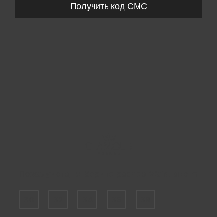
Получить код СМС
Пожалуйста, выберите размер Waist size m
30
32
34
36
38