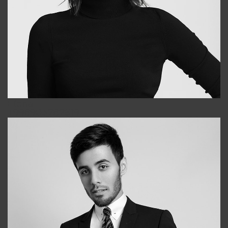
Elena
+998903282619