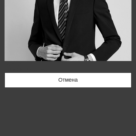
Bobur
+998909166696
Отмена