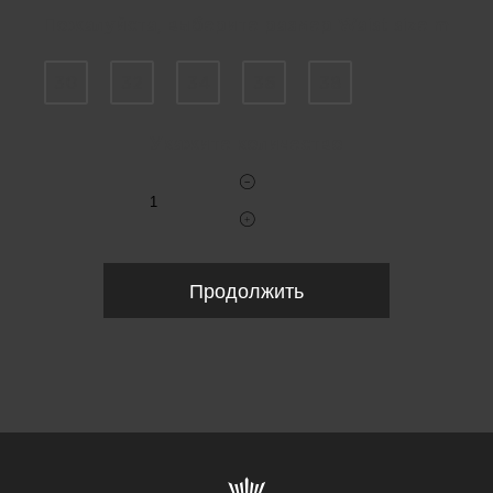
Пожалуйста, выберите размер Waist size m
30
32
34
36
38
Укажите количество
Продолжить