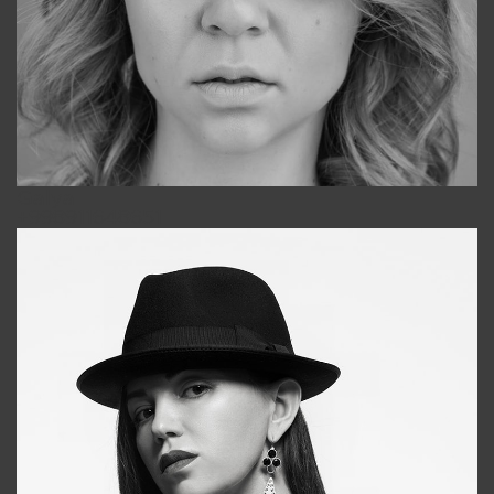
Galya
+998911648651