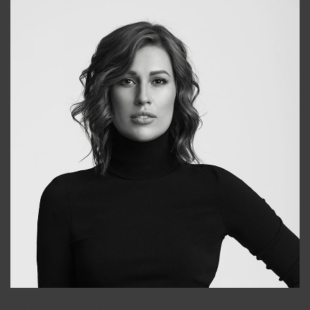
Elena
+998903282619