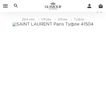
Для нее
› Обувь
› Обувь
› Туфли