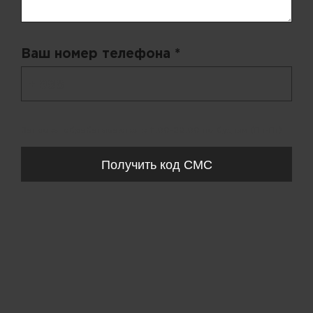
Ваш номер телефона *
+ 998
Запросы обрабатываются с 11:00-20:00 по будням (Пн-Пт)
Получить код СМС