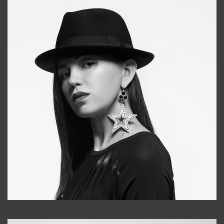
Tonya
+998931718866