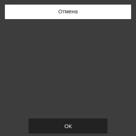
+998909166696
Отмена
Вы удалили товар из корзины
ОК