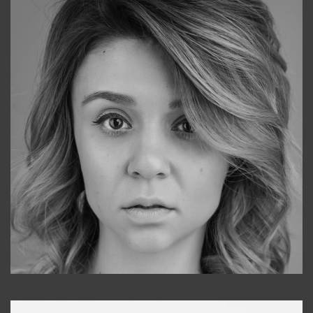
Galya
+998911648651