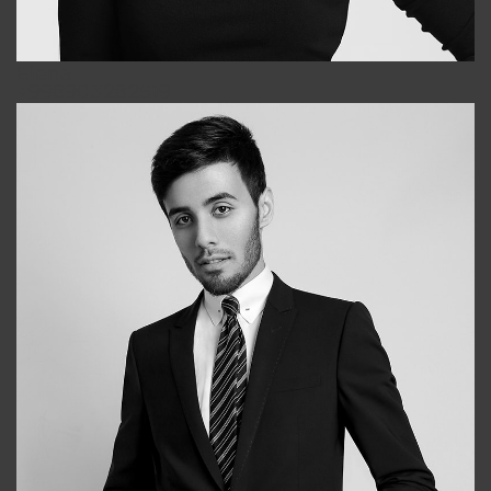
Elena
+998903282619