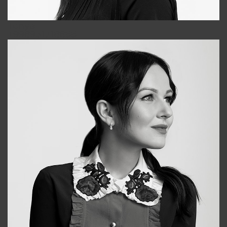
Tonya
+998931718866