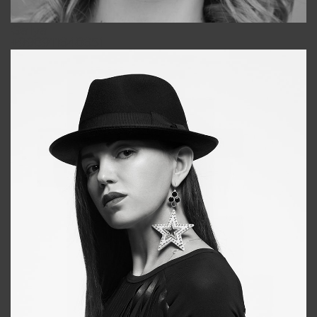
Galya
+998911648651