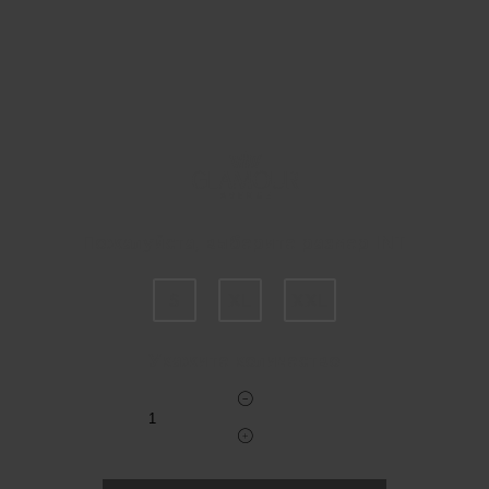
Пожалуйста, выберите размер INT
S
XL
XXL
Укажите количество