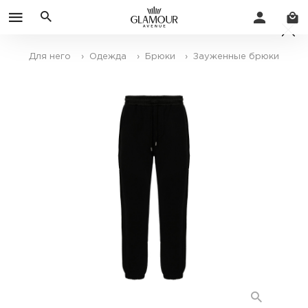
Для него
› Одежда
› Брюки
› Зауженные брюки