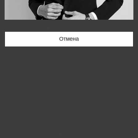
Bobur
+998909166696
Отмена
Вы удалили товар из корзины