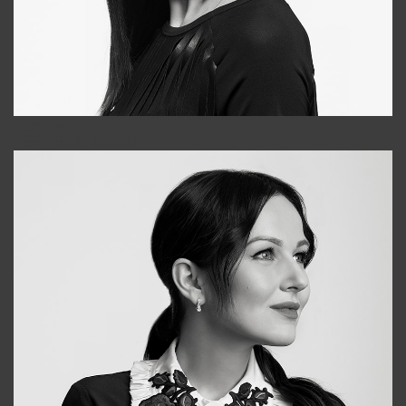
Tonya
+998931718866