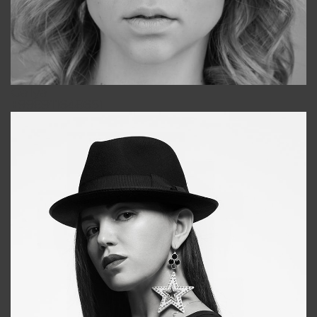
Galya
+998911648651