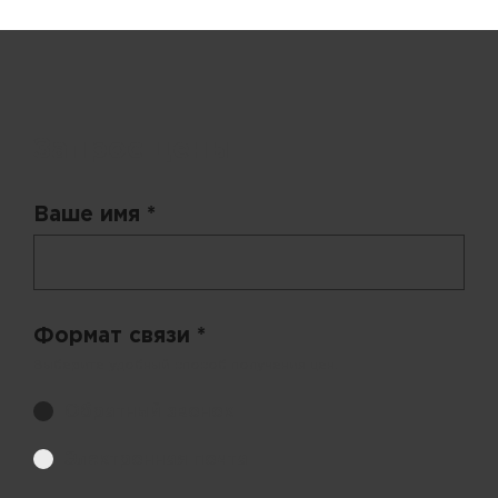
Запрос цены
Ваше имя *
Формат связи *
Выберите удобный способ получения цен.
Обратный звонок
Электронная почта