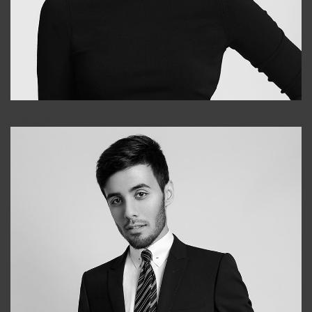
Elena
+998903282619