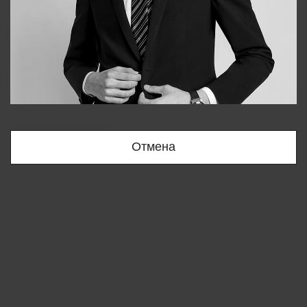
Bobur
+998909166696
Отмена