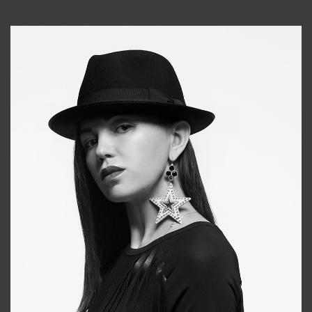
Galya
+998911648651