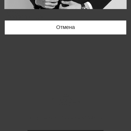
Bobur
+998909166696
Отмена
Вы удалили товар из корзины