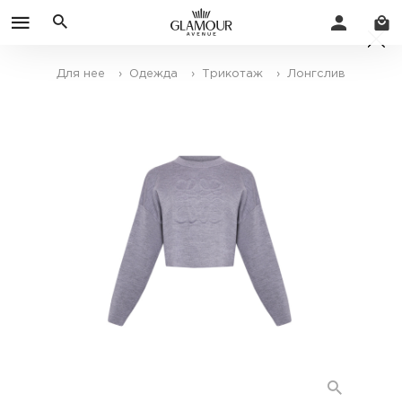
Для нее
› Одежда
› Трикотаж
› Лонгслив