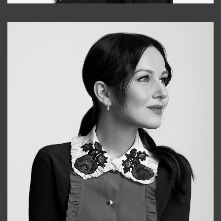
Tonya
+998931718866