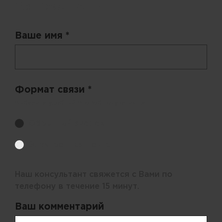
Запрос цены
Ваше имя *
Формат связи *
Выберите удобный способ получения цен.
Обратный звонок
Электронная почта
Наш консультант свяжется с Вами по
телефону в течение 15 минут.
Ваш комментарий