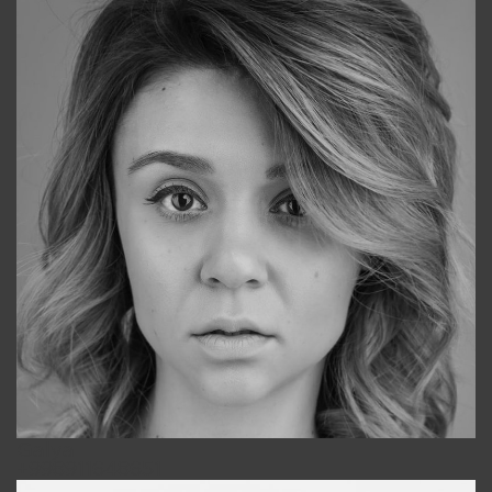
Galya
+998911648651