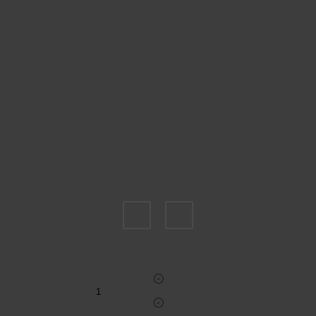
Пожалуйста, выберите размер INT
M
L
Укажите количество