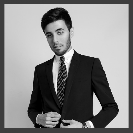
+998903282619
Bobur