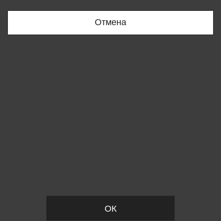
+998909166696
Отмена
Вы удалили товар из корзины
ОК