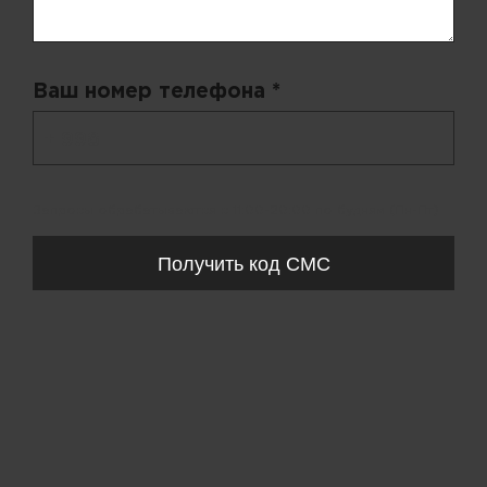
Ваш номер телефона *
+ 998
Запросы обрабатываются с 11:00-20:00 по будням (Пн-Пт)
Получить код СМС