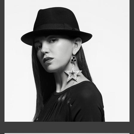
Tonya
+998931718866