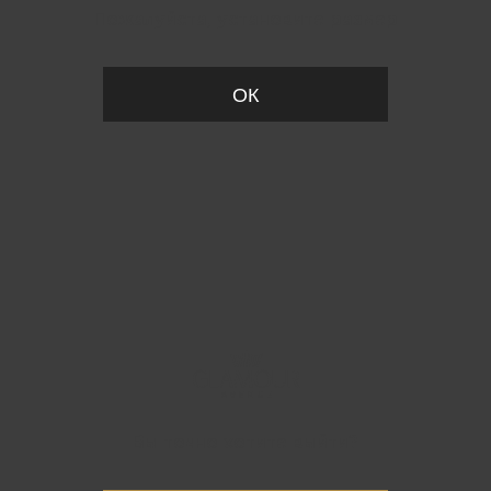
Пожалуйста, установите размер
ОК
Вы точно хотите выйти?