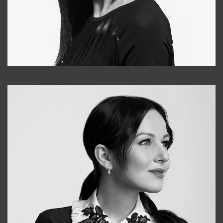
Tonya
+998931718866