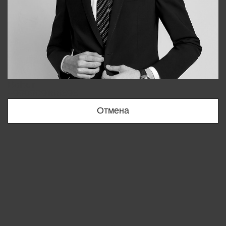
Bobur
+998909166696
Отмена