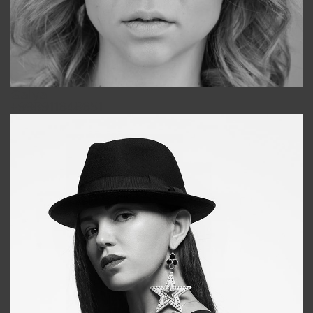
Galya
+998911648651