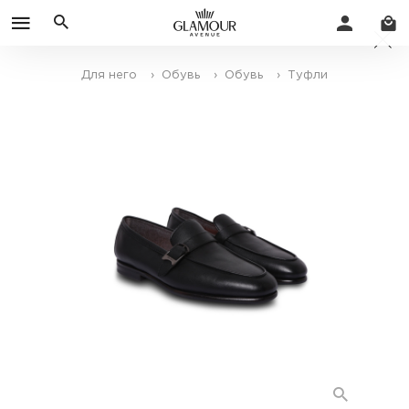
Для него
› Обувь
› Обувь
› Туфли