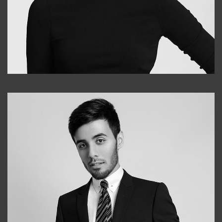
Elena
+998903282619