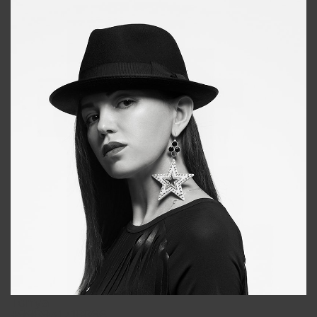
Tonya
+998931718866