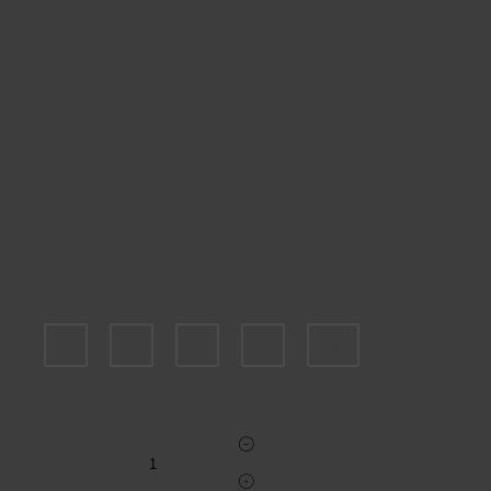
Пожалуйста, выберите размер INT
S
M
L
XL
XXL
Укажите количество