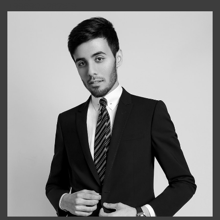
+998903282619