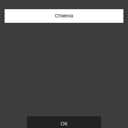
Bobur
+998909166696
Отмена
Вы удалили товар из корзины
ОК