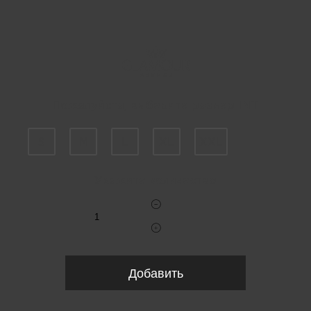
Пожалуйста, выберите размер INT
S
M
L
XL
XXL
Укажите количество
Добавить