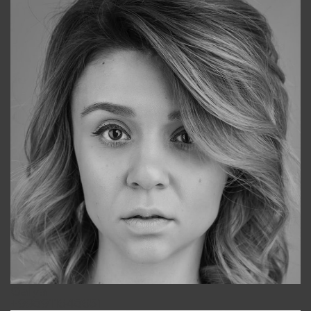
Galya
+998911648651