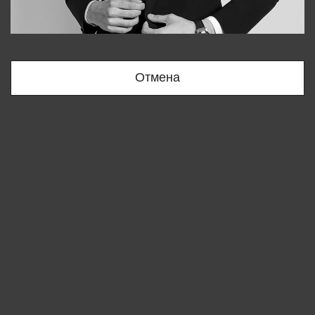
Bobur
+998909166696
Отмена
Вы удалили товар из корзины