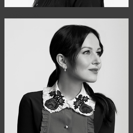
Tonya
+998931718866