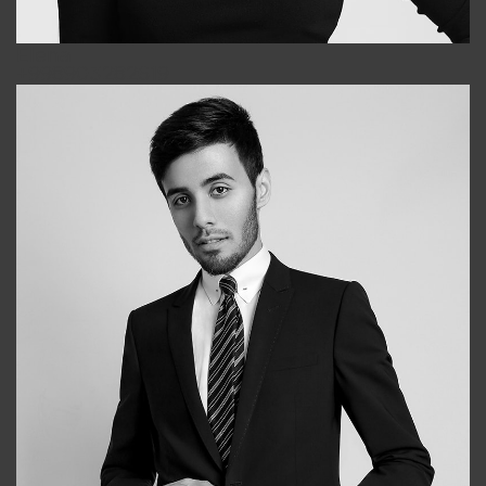
Elena
+998903282619