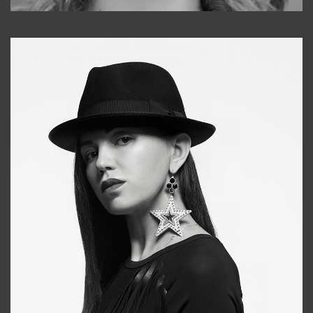
Galya
+998911648651