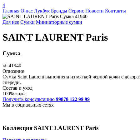
4
Главная
О нас
Лукбук
Бренды
Сервис
Новости
Контакты
Для нее
Сумки
Миниатюрные сумки
SAINT LAURENT Paris
Сумка
id: 41940
Описание
Сумка Saint Laurent выполнена из мягкой черной кожи с декор
спереди.
Состав и уход
100% кожа
Получить консультацию
99878 122 99 99
Мы в социальных сетях
Коллекция
SAINT LAURENT Paris