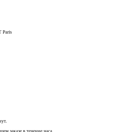
Paris
нут.
м заказе в течение часа.