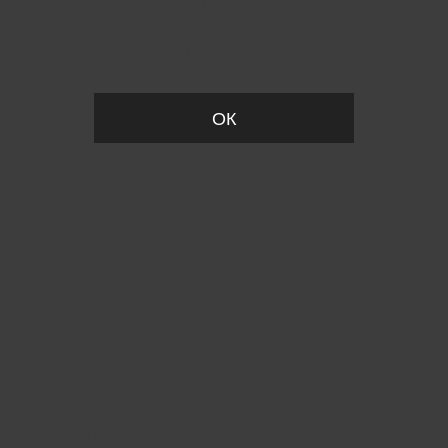
Вы удалили товар из корзины
ОК
Пожалуйста, установите размер