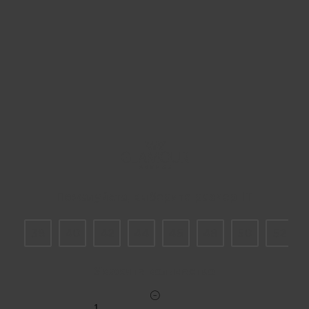
Пожалуйста, выберите размер IT
38
40
42
44
46
48
50
52
Укажите количество