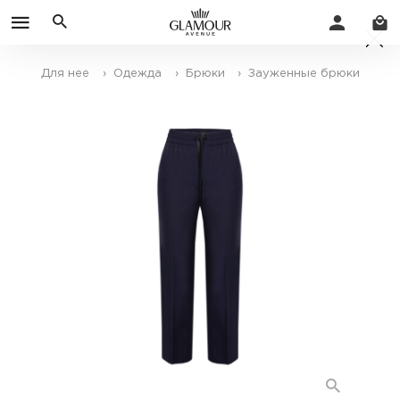
Для нее
› Одежда
› Брюки
› Зауженные брюки