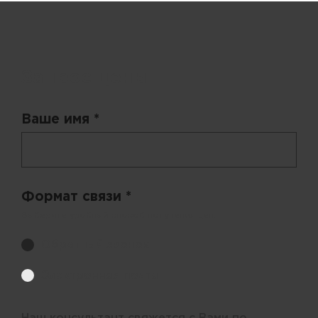
Запрос цены
Ваше имя *
Формат связи *
Выберите удобный способ получения цен.
Обратный звонок
Электронная почта