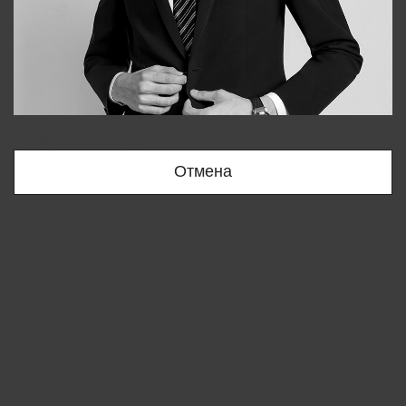
Bobur
+998909166696
Отмена