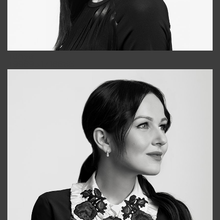
Tonya
+998931718866