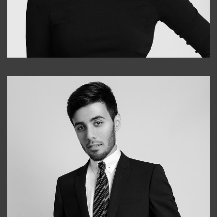
Elena
+998903282619