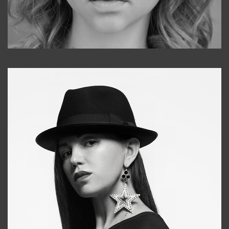
Galya
+998911648651