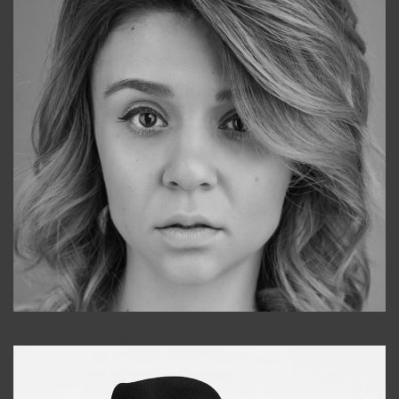
Galya
+998911648651