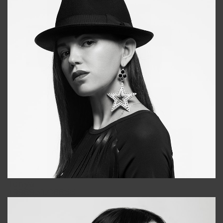
Tonya
+998931718866