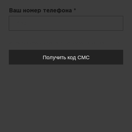
Ваш номер телефона *
+ 998
Запросы обрабатываются с 11:00-20:00 по будням (Пн-Пт)
Получить код СМС