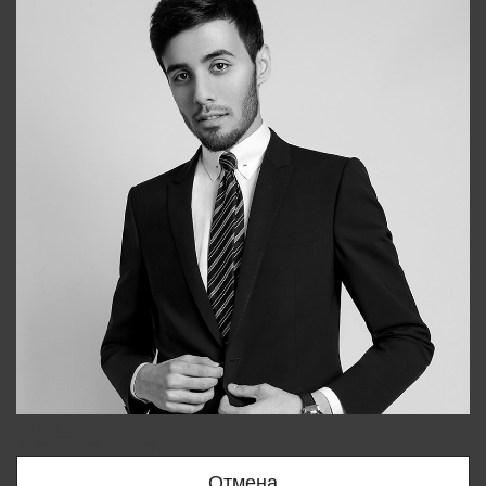
Bobur
+998909166696
Отмена