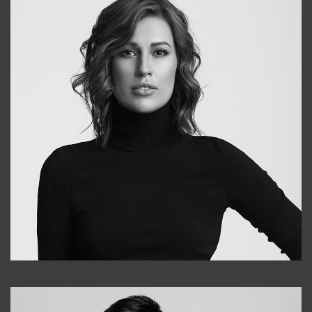
Elena
+998903282619