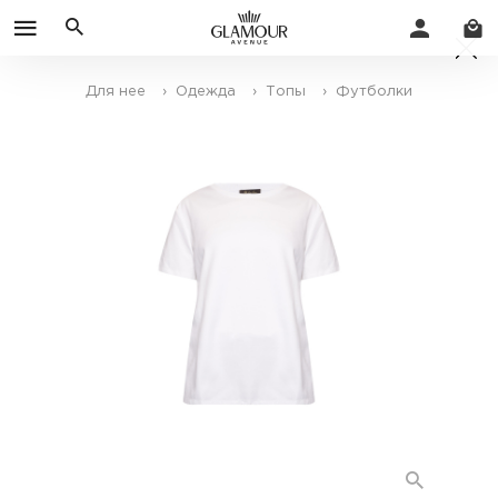
Для нее
› Одежда
› Топы
› Футболки