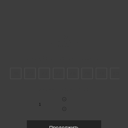
Пожалуйста, выберите размер IT
38
40
42
44
46
48
48
50
Укажите количество
Продолжить