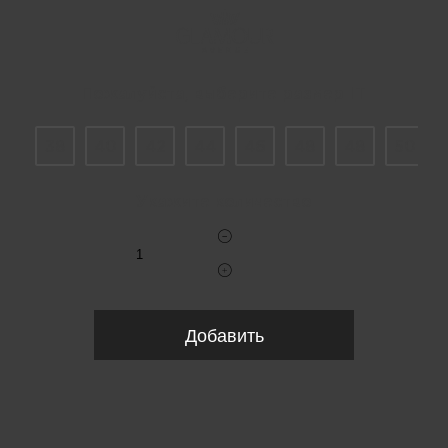
Пожалуйста, выберите размер IT
38
40
42
44
46
48
48
50
Укажите количество
Добавить