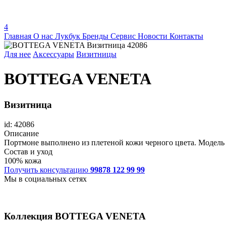
4
Главная
О нас
Лукбук
Бренды
Сервис
Новости
Контакты
Для нее
Аксессуары
Визитницы
BOTTEGA VENETA
Визитница
id: 42086
Описание
Портмоне выполнено из плетеной кожи черного цвета. Модель 
Состав и уход
100% кожа
Получить консультацию
99878 122 99 99
Мы в социальных сетях
Коллекция
BOTTEGA VENETA