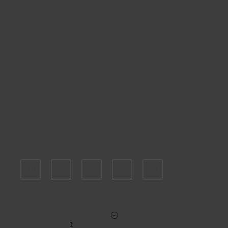
Пожалуйста, выберите размер IT
48
50
52
54
58
Укажите количество