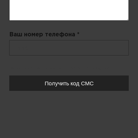
Ваш номер телефона *
+ 998
Запросы обрабатываются с 11:00-20:00 по будням (Пн-Пт)
Получить код СМС