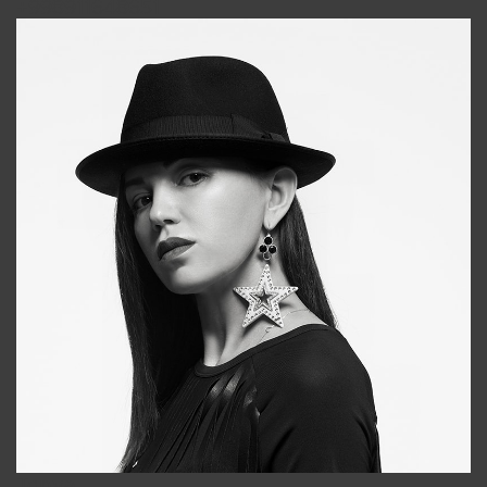
+998911648651
Tonya