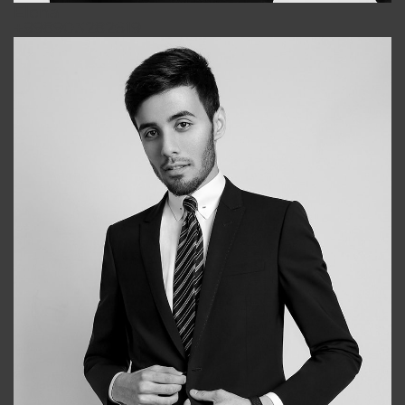
Elena
+998903282619