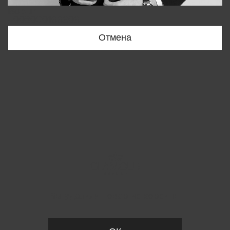
Bobur
+998909166696
Отмена
Вы удалили товар из корзины