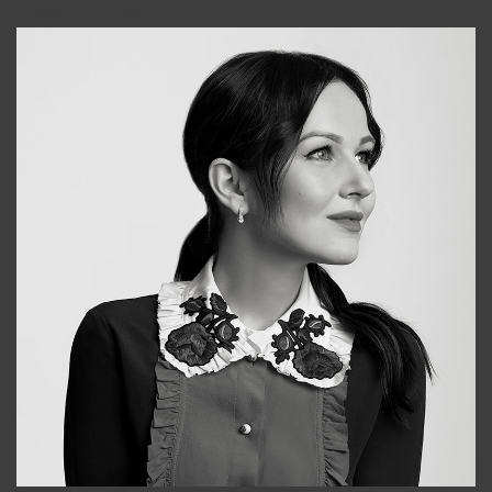
+998931718866