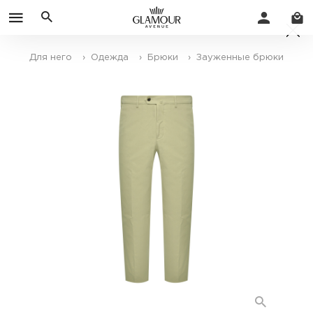
Для него
› Одежда
› Брюки
› Зауженные брюки