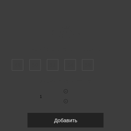
Пожалуйста, выберите размер IT
48
50
52
54
58
Укажите количество
Добавить