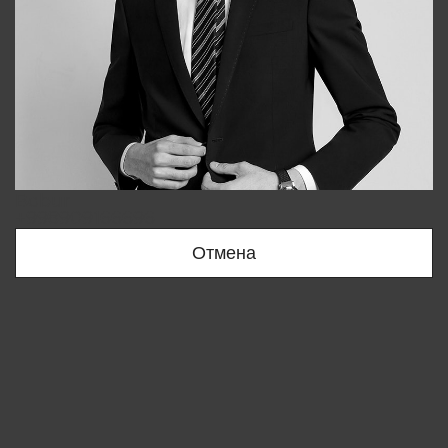
Bobur
+998909166696
Отмена