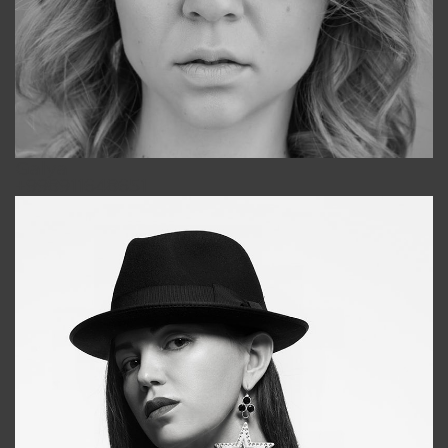
Galya
+998911648651