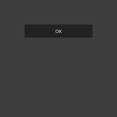
Пожалуйста, установите размер
ОК
Вы точно хотите выйти?