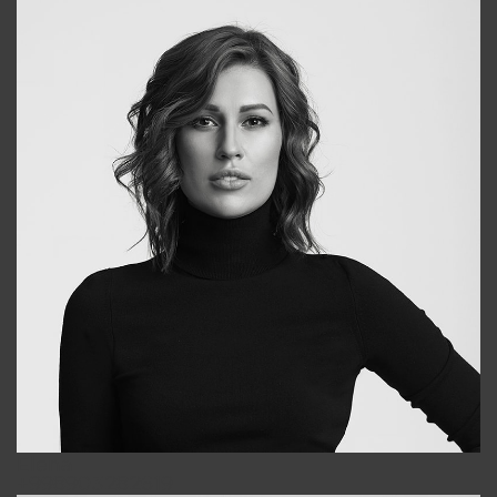
Elena
+998903282619