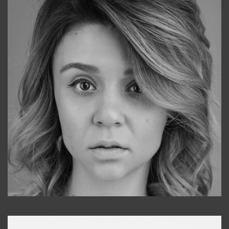
Galya
+998911648651