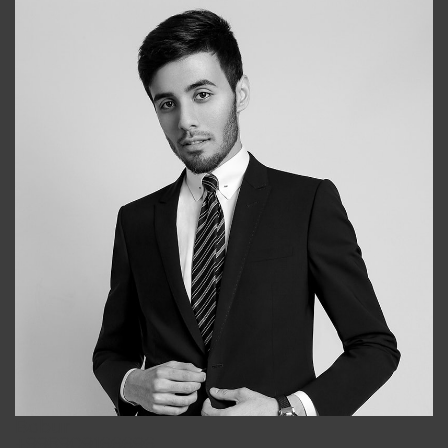
Bobur
+998909166696