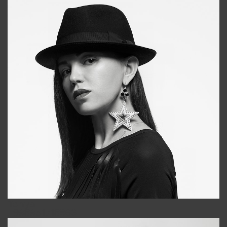
Tonya
+998931718866