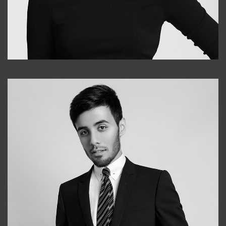
Elena
+998903282619