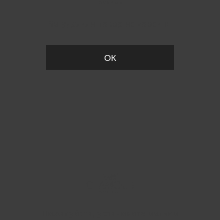
Вы удалили товар из корзины
ОК
Пожалуйста, установите размер