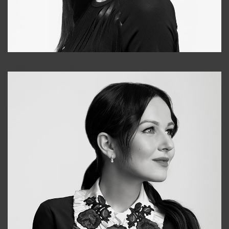
Tonya
+998931718866