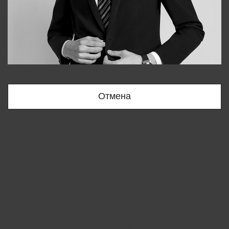
Bobur
+998909166696
Отмена