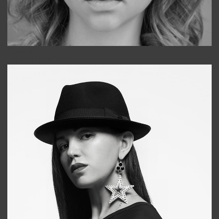
Galya
+998911648651