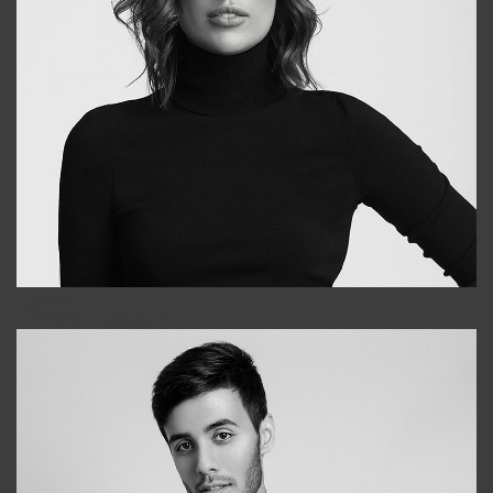
Elena
+998903282619