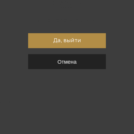
Вы точно хотите выйти?
Да, выйти
Отмена
{*
*}