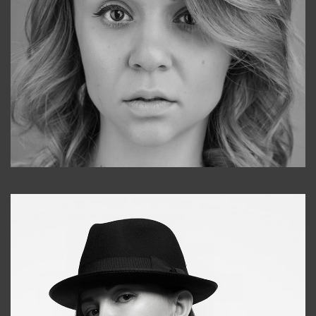
Galya
+998911648651