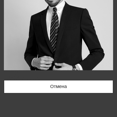
Bobur
+998909166696
Отмена