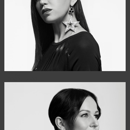
Tonya
+998931718866