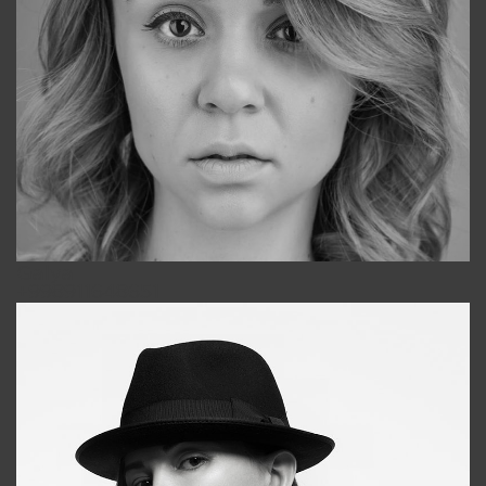
Galya
+998911648651