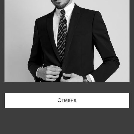
Bobur
+998909166696
Отмена