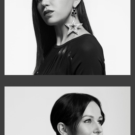
Tonya
+998931718866