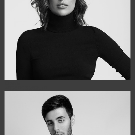
Elena
+998903282619