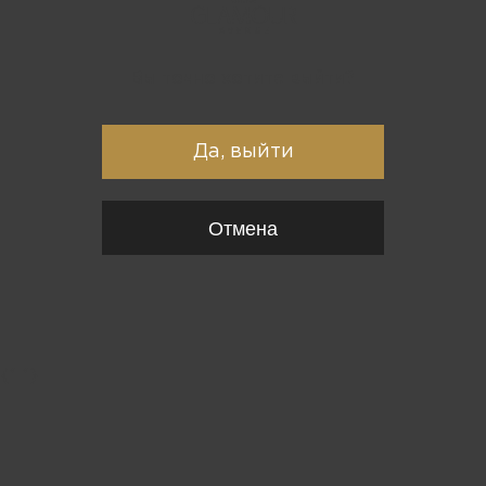
Вы точно хотите выйти?
Да, выйти
Отмена
{*
*}