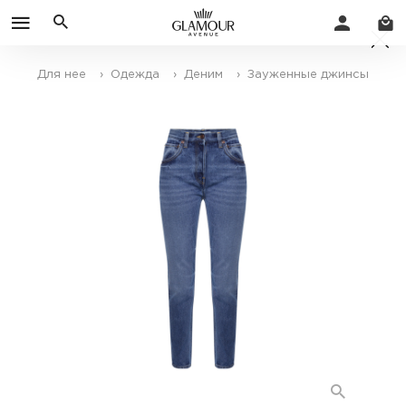
Для нее
› Одежда
› Деним
› Зауженные джинсы