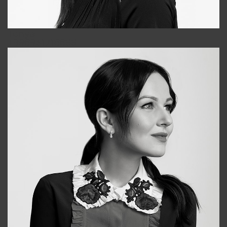
Tonya
+998931718866