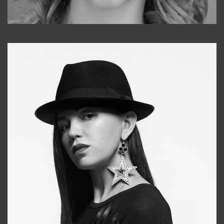
Galya
+998911648651