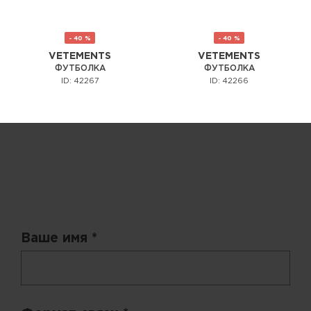
- 40 %
- 40 %
VETEMENTS
VETEMENTS
ФУТБОЛКА
ФУТБОЛКА
ID: 42267
ID: 42266
Запрос цены
Ваше имя *