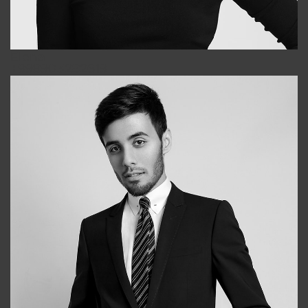
Elena
+998903282619