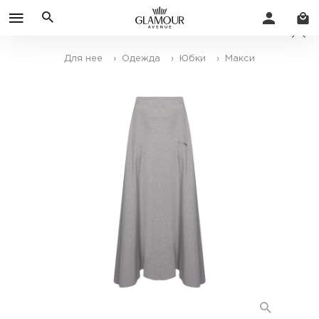
Для нее
› Одежда
› Юбки
› Макси