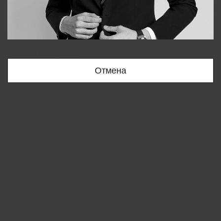
Bobur
+998909166696
Отмена