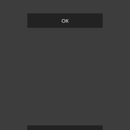
Вы удалили товар из корзины
ОК
Пожалуйста, установите размер