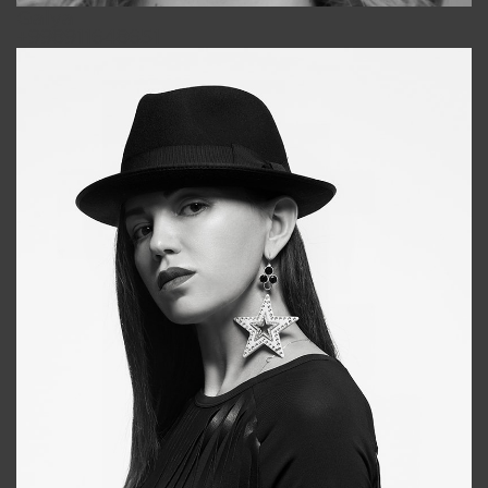
Galya
+998911648651