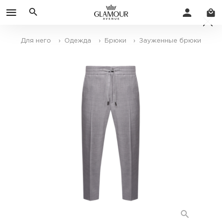
Для него
› Одежда
› Брюки
› Зауженные брюки