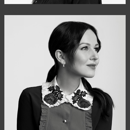
Tonya
+998931718866