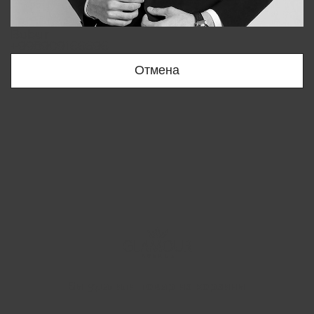
Bobur
+998909166696
Отмена
Вы удалили товар из корзины