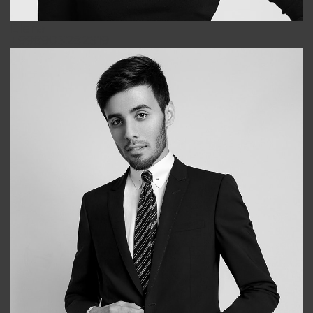
Elena
+998903282619