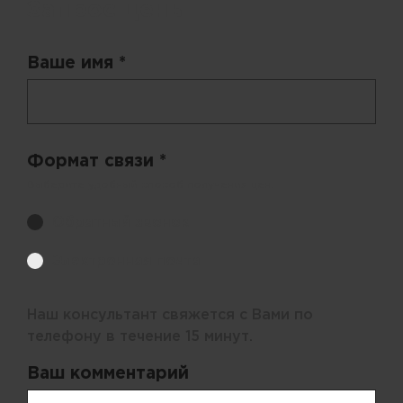
Запрос цены
Ваше имя *
Формат связи *
Выберите удобный способ получения цен.
Обратный звонок
Электронная почта
Наш консультант свяжется с Вами по
телефону в течение 15 минут.
Ваш комментарий