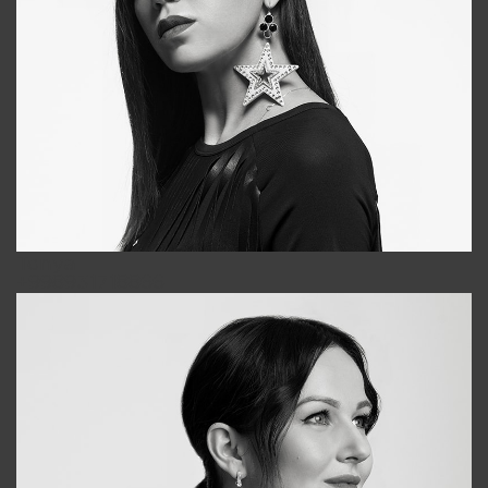
Tonya
+998931718866