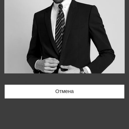
Bobur
+998909166696
Отмена