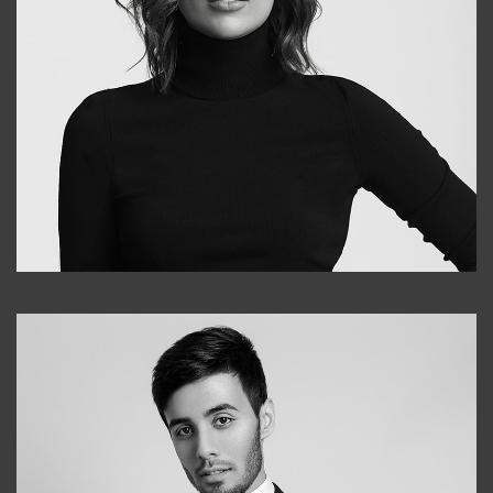
Elena
+998903282619