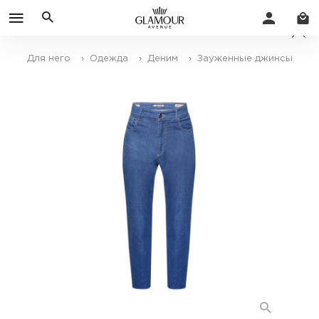
Для него
› Одежда
› Деним
› Зауженные джинсы