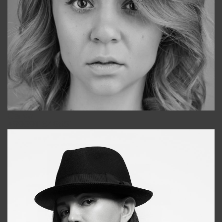
Galya
+998911648651