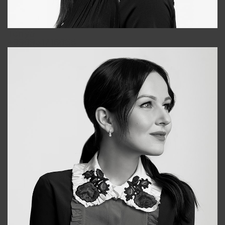
Tonya
+998931718866