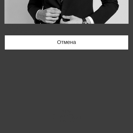
Bobur
+998909166696
Отмена