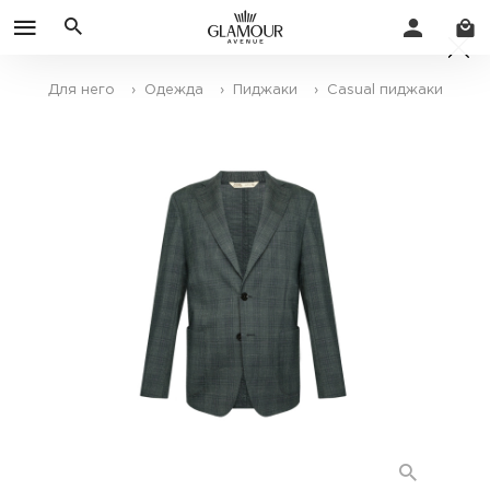
Для него
› Одежда
› Пиджаки
› Casual пиджаки