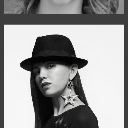
Galya
+998911648651