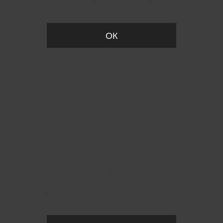
Вы удалили товар из корзины
ОК
Пожалуйста, установите размер