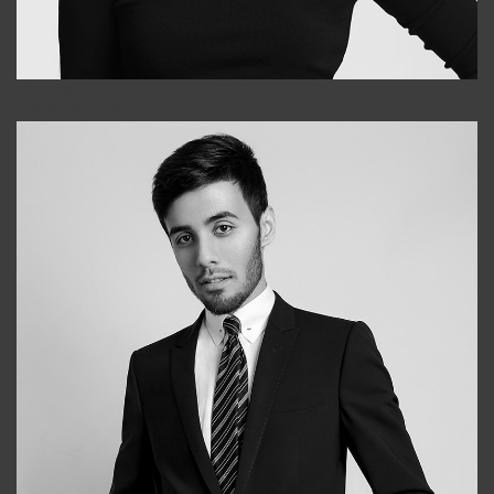
Elena
+998903282619