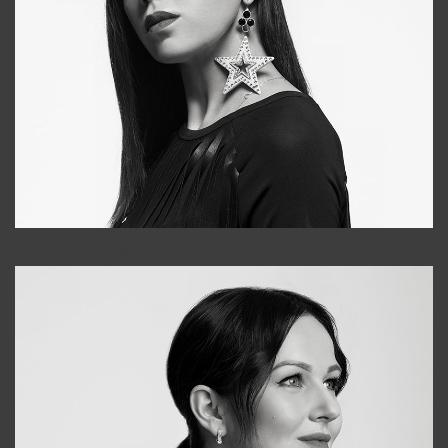
Tonya
+998931718866