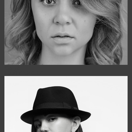
Galya
+998911648651