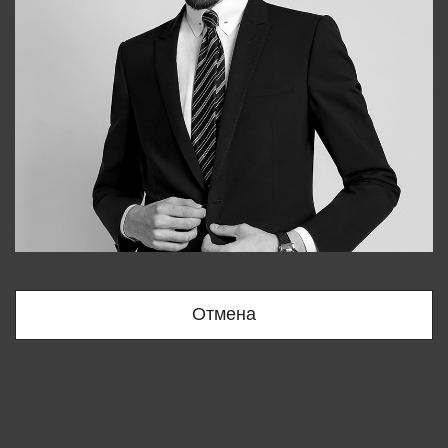
Bobur
+998909166696
Отмена