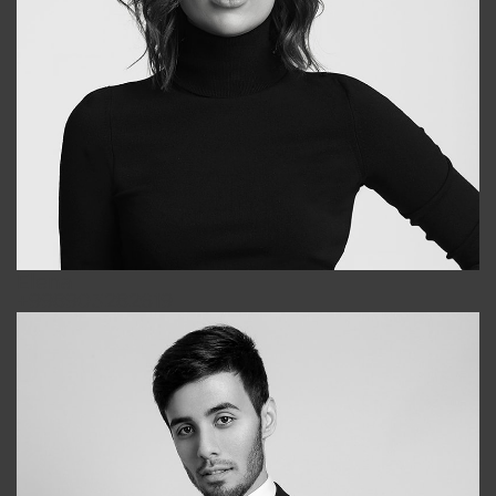
Elena
+998903282619