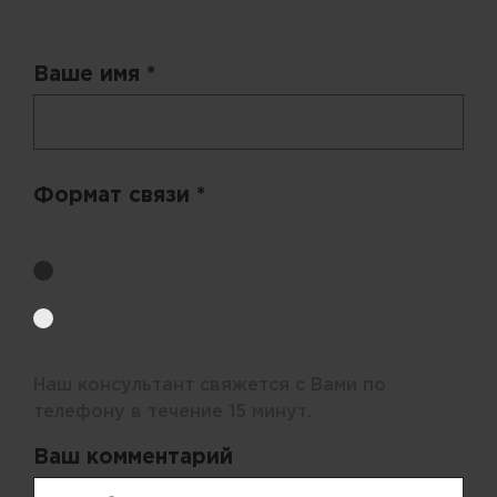
Запрос цены
Ваше имя *
Формат связи *
Выберите удобный способ получения цен.
Обратный звонок
Электронная почта
Наш консультант свяжется с Вами по
телефону в течение 15 минут.
Ваш комментарий