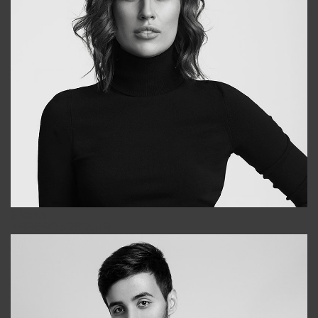
Elena
+998903282619