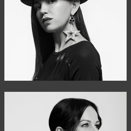
Tonya
+998931718866