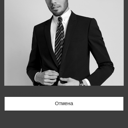
Bobur
+998909166696
Отмена