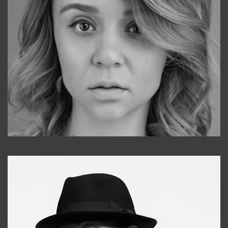
Galya
+998911648651