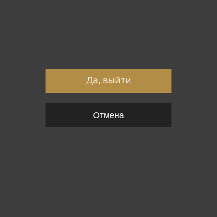
Вы точно хотите выйти?
Да, выйти
Отмена
{*
*}