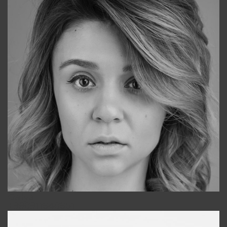
Galya
+998911648651