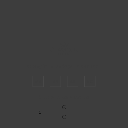
Пожалуйста, выберите размер IT
44
46
48
50
Укажите количество