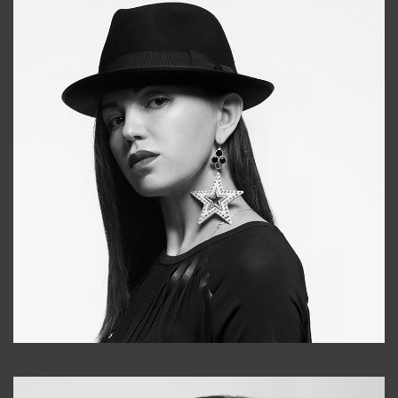
Tonya
+998931718866