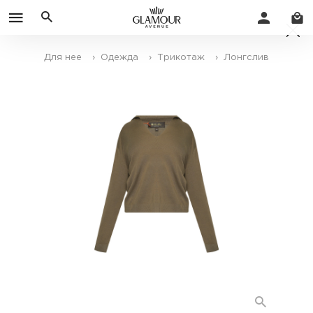
Для нее
› Одежда
› Трикотаж
› Лонгслив