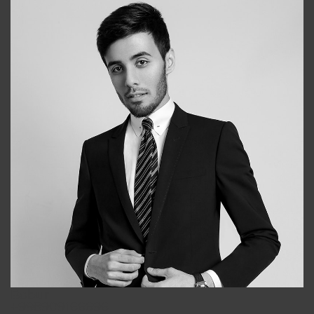
Bobur
+998909166696