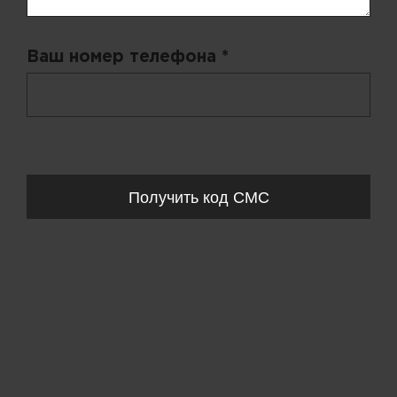
Ваш номер телефона *
+ 998
Запросы обрабатываются с 11:00-20:00 по будням (Пн-Пт)
Получить код СМС