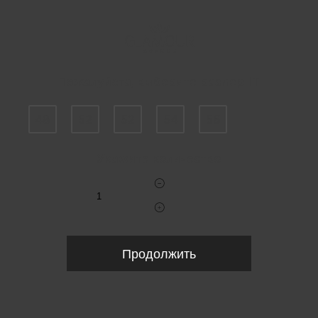
Пожалуйста, выберите размер IT
48
52
52
54
56
Укажите количество
Продолжить