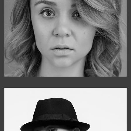
Galya
+998911648651