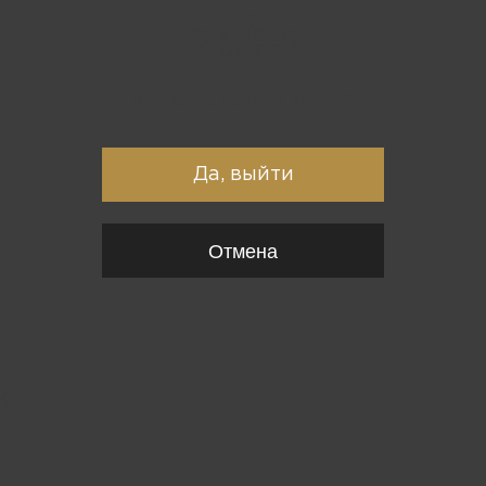
Вы точно хотите выйти?
Да, выйти
Отмена
{*
*}