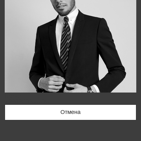
Bobur
+998909166696
Отмена