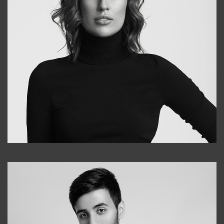
Elena
+998903282619