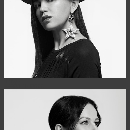
Tonya
+998931718866