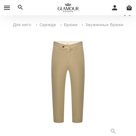
Для него
› Одежда
› Брюки
› Зауженные брюки