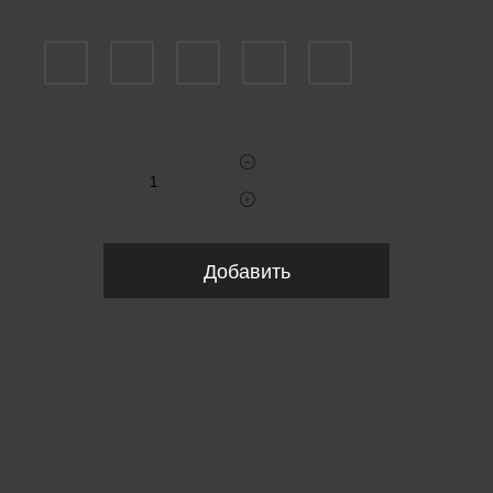
Пожалуйста, выберите размер IT
48
52
52
54
56
Укажите количество
Добавить