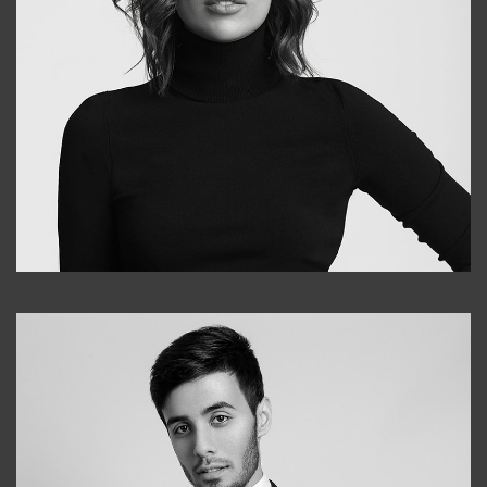
Elena
+998903282619