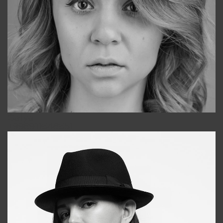
Galya
+998911648651