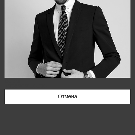
Bobur
+998909166696
Отмена