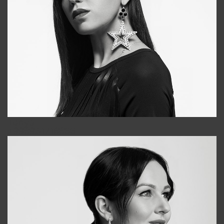
Tonya
+998931718866