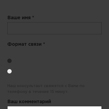
Запрос цены
Ваше имя *
Формат связи *
Выберите удобный способ получения цен.
Обратный звонок
Электронная почта
Наш консультант свяжется с Вами по
телефону в течение 15 минут.
Ваш комментарий