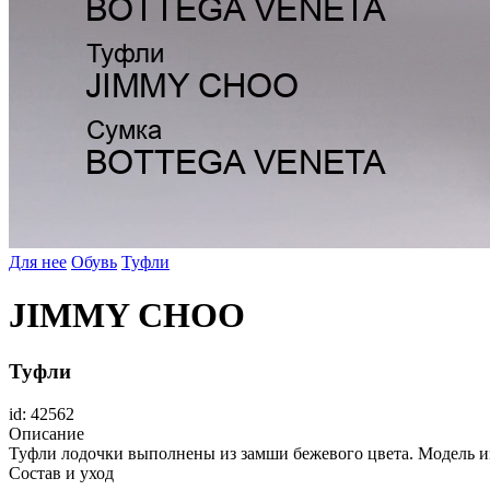
Для нее
Обувь
Туфли
JIMMY CHOO
Туфли
id: 42562
Описание
Туфли лодочки выполнены из замши бежевого цвета. Модель и
Состав и уход