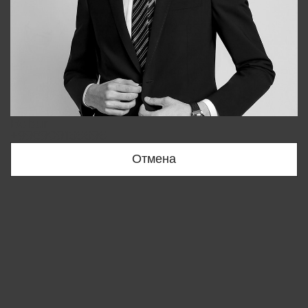
Bobur
+998909166696
Отмена