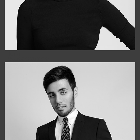
Elena
+998903282619