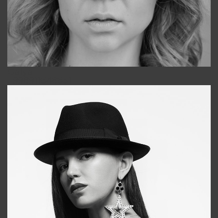
Galya
+998911648651