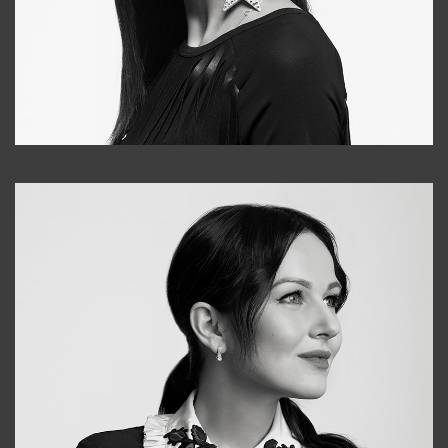
Tonya
+998931718866