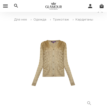
Для нее
› Одежда
› Трикотаж
› Кардиганы