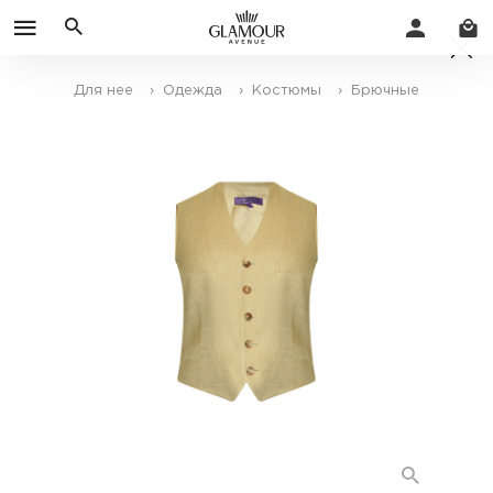
Для нее
› Одежда
› Костюмы
› Брючные