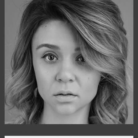
Galya
+998911648651