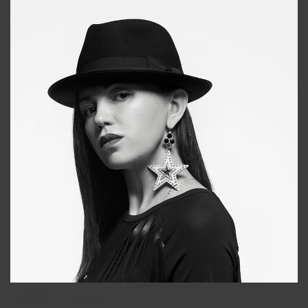
Tonya
+998931718866