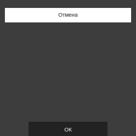
+998909166696
Отмена
Вы удалили товар из корзины
ОК