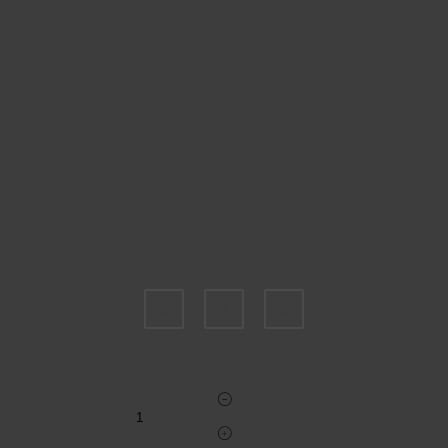
Пожалуйста, выберите размер US
2
4
6
Укажите количество