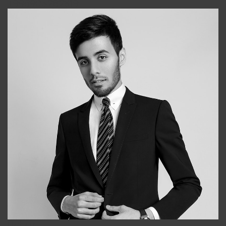
+998903282619
Bobur