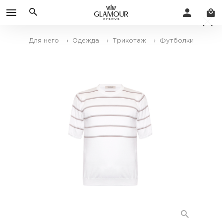
Для него
› Одежда
› Трикотаж
› Футболки