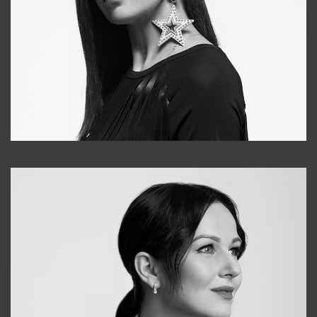
Tonya
+998931718866