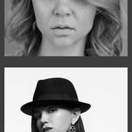
Galya
+998911648651