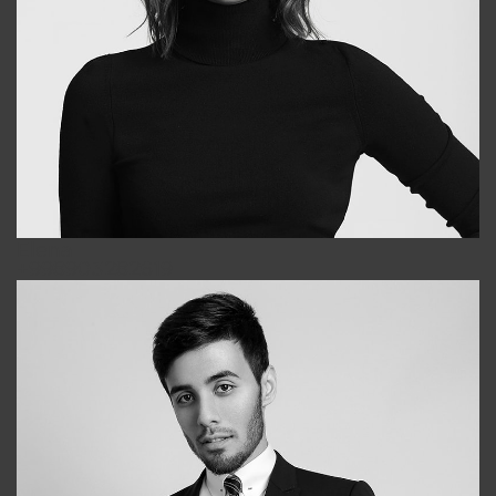
Elena
+998903282619