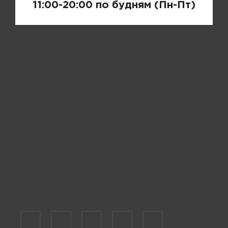
11:00-20:00 по будням (Пн-Пт)
Пожалуйста, выберите размер IT
46
48
50
52
54