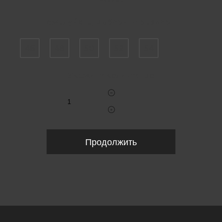
Пожалуйста, выберите размер IT
46
48
50
52
54
Укажите количество
Продолжить