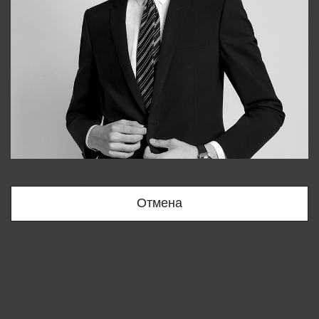
Bobur
+998909166696
Отмена