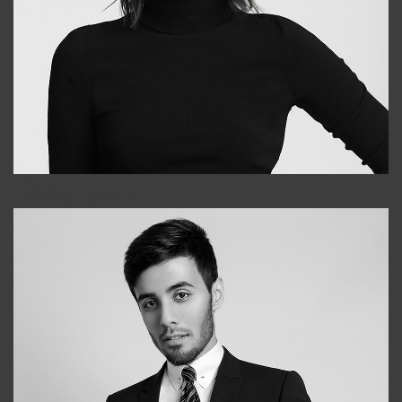
Elena
+998903282619