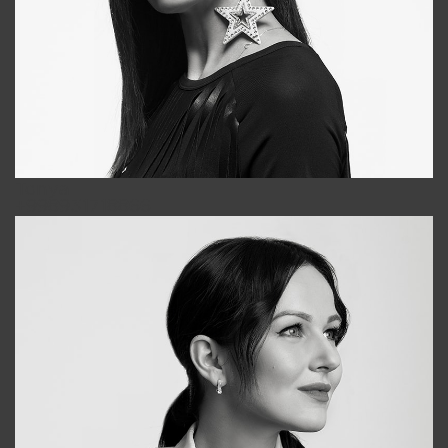
Tonya
+998931718866