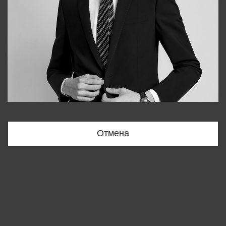
Bobur
+998909166696
Отмена