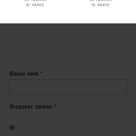
ID: 48460
ID: 48459
Запрос цены
Ваше имя *
Формат связи *
Выберите удобный способ получения цен.
Обратный звонок