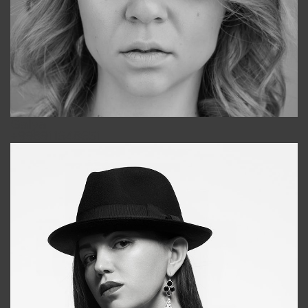
Galya
+998911648651