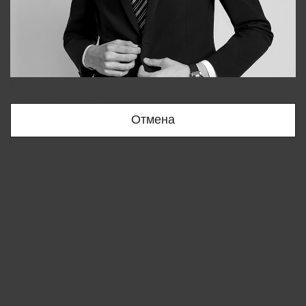
Bobur
+998909166696
Отмена