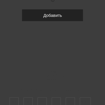
Добавить
Пожалуйста, выберите размер INT
XS
S
M
L
XL
XXL