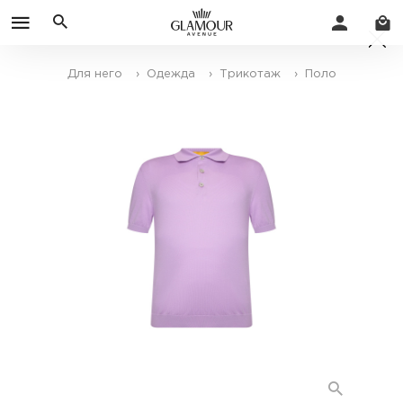
Для него
› Одежда
› Трикотаж
› Поло