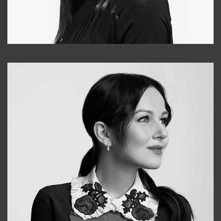
Tonya
+998931718866