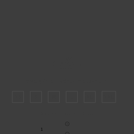
Пожалуйста, выберите размер INT
XS
S
M
L
XL
XXL
Укажите количество