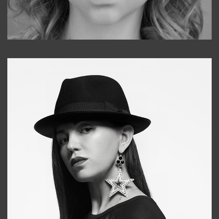
Galya
+998911648651