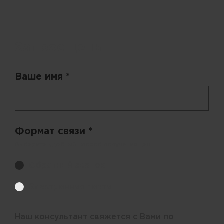
Запрос цены
Ваше имя *
Формат связи *
Выберите удобный способ получения цен.
Обратный звонок
Электронная почта
Наш консультант свяжется с Вами по