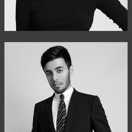
Elena
+998903282619