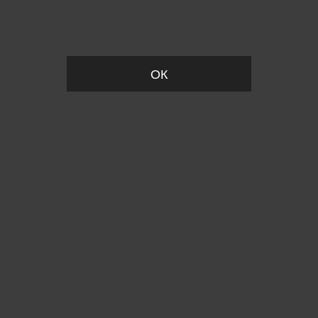
Вы удалили товар из корзины
ОК
Пожалуйста, установите размер