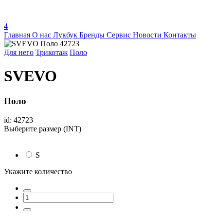
4
Главная
О нас
Лукбук
Бренды
Сервис
Новости
Контакты
Для него
Трикотаж
Поло
SVEVO
Поло
id: 42723
Выберите размер (INT)
S
Укажите количество