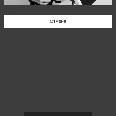
Bobur
+998909166696
Отмена
Вы удалили товар из корзины