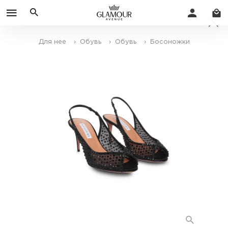
Для нее
› Обувь
› Обувь
› Босоножки