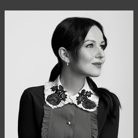
Tonya
+998931718866