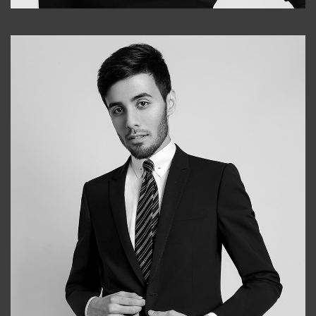
Elena
+998903282619