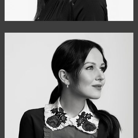
Tonya
+998931718866