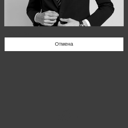
Bobur
+998909166696
Отмена