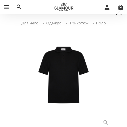
Для него
› Одежда
› Трикотаж
› Поло