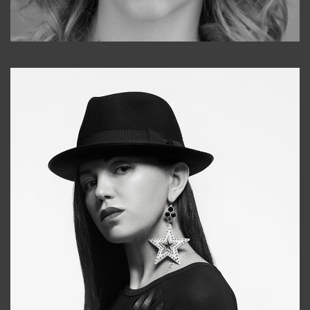
Galya
+998911648651