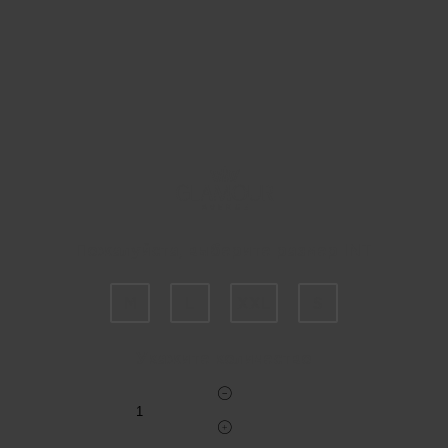
Пожалуйста, выберите размер INT
M
L
XXL
S
Укажите количество