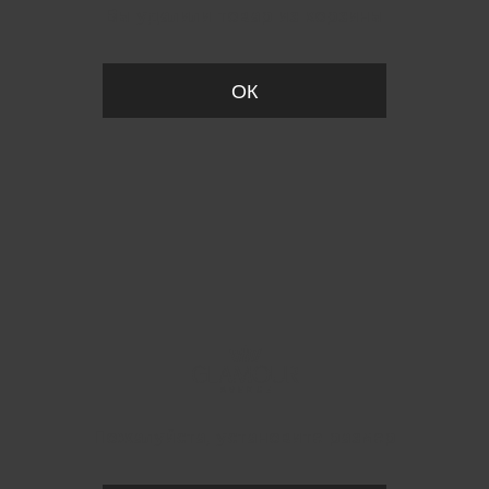
Вы удалили товар из корзины
ОК
Пожалуйста, установите размер