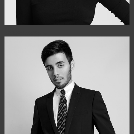
Elena
+998903282619