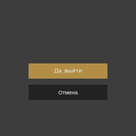
Вы точно хотите выйти?
Да, выйти
Отмена
{*
*}