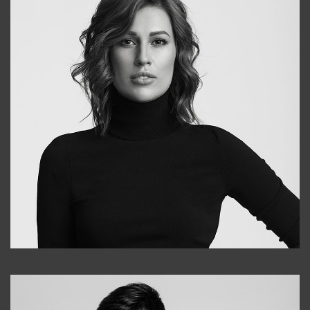
Elena
+998903282619