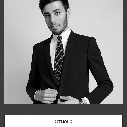
Bobur
+998909166696
Отмена