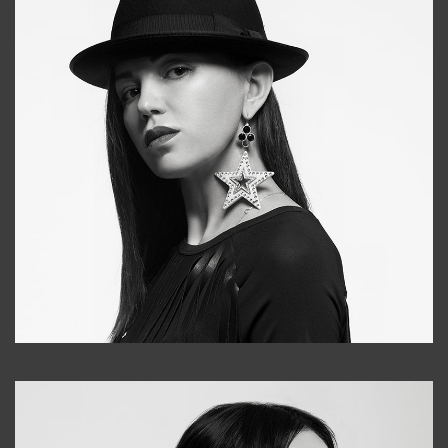
Tonya
+998931718866