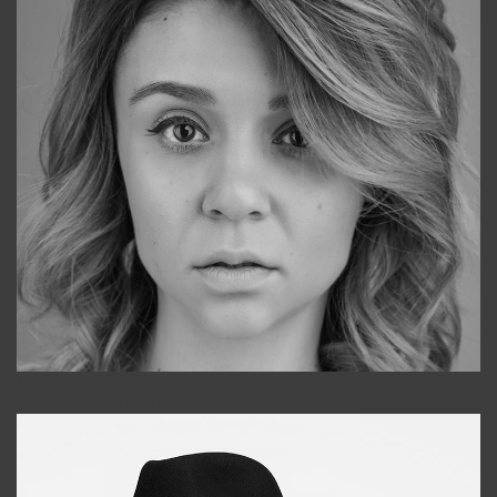
Galya
+998911648651