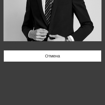
Bobur
+998909166696
Отмена