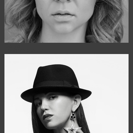
Galya
+998911648651