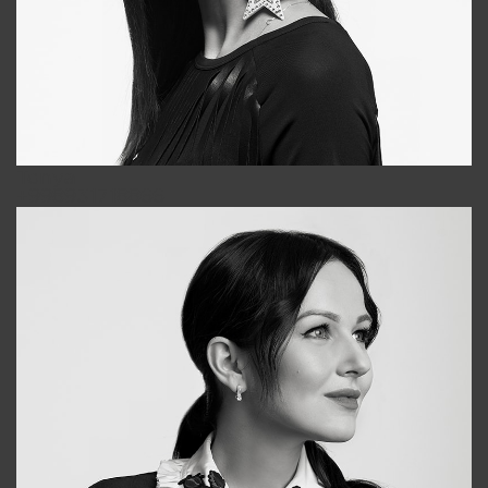
Tonya
+998931718866