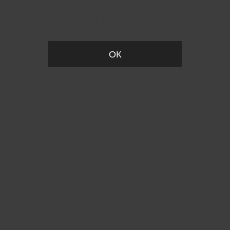
Пожалуйста, установите размер
ОК
Вы точно хотите выйти?