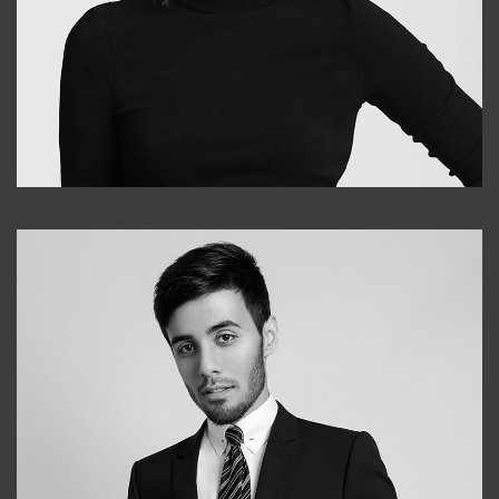
Elena
+998903282619