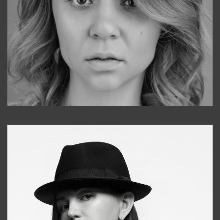
Galya
+998911648651