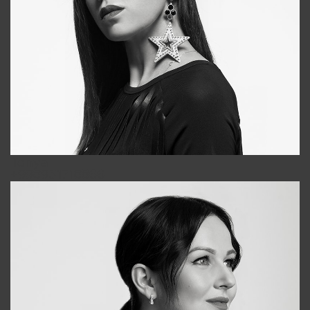
Tonya
+998931718866