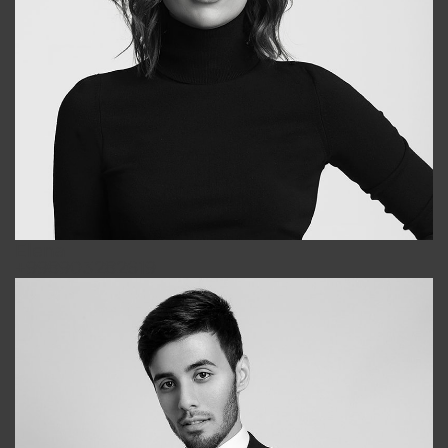
Elena
+998903282619