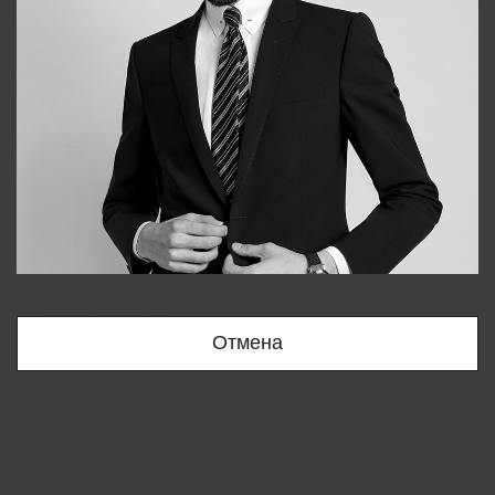
Bobur
+998909166696
Отмена