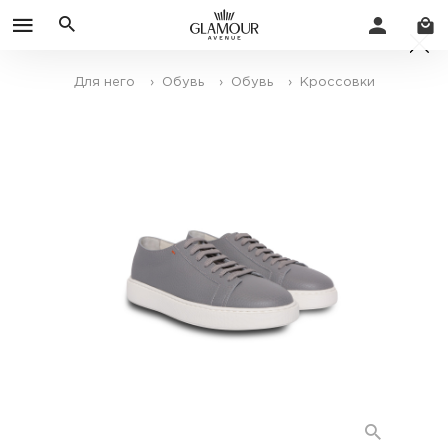
Для него
› Обувь
› Обувь
› Кроссовки