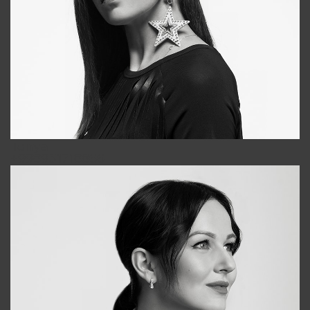
Tonya
+998931718866