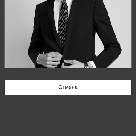
Bobur
+998909166696
Отмена