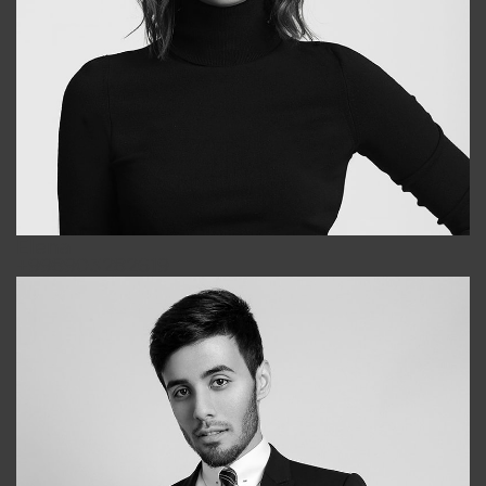
Elena
+998903282619