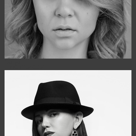
Galya
+998911648651