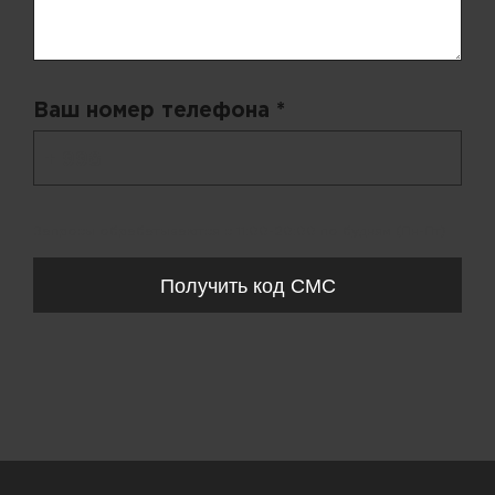
Ваш номер телефона *
+ 998
Запросы обрабатываются с 11:00-20:00 по будням (Пн-Пт)
Получить код СМС