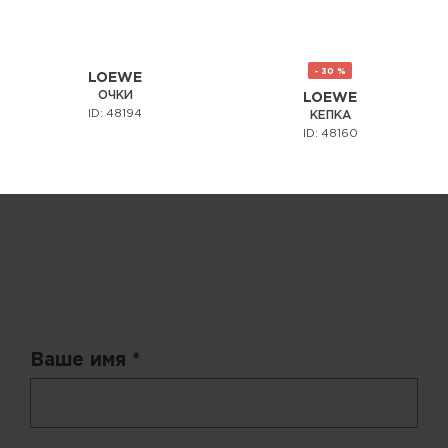
- 30 %
LOEWE
ОЧКИ
LOEWE
ID: 48194
КЕПКА
ID: 48160
Запрос цены
Ваше имя *