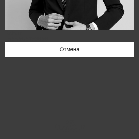
Bobur
+998909166696
Отмена