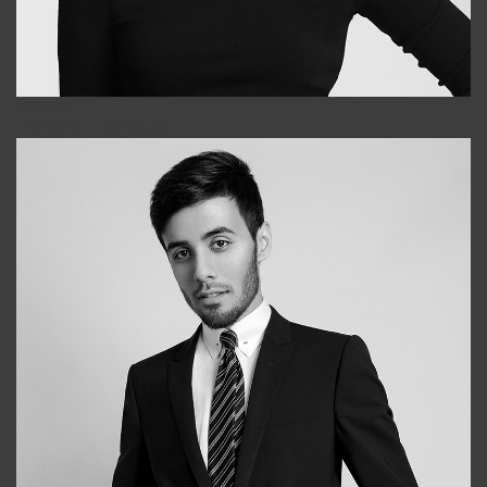
Elena
+998903282619