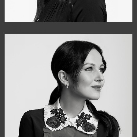
Tonya
+998931718866