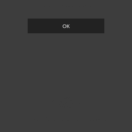
Вы удалили товар из корзины
ОК
Пожалуйста, установите размер