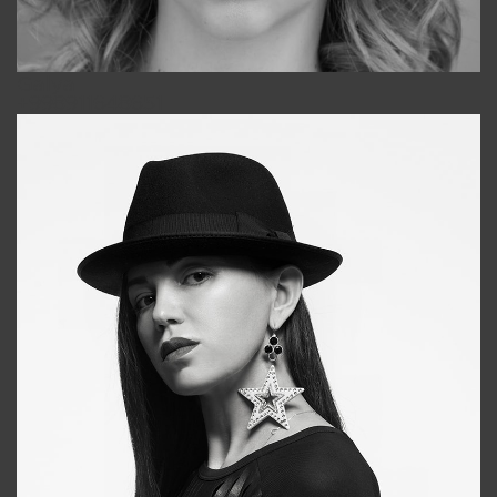
Galya
+998911648651