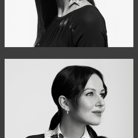
Tonya
+998931718866