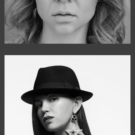
Galya
+998911648651