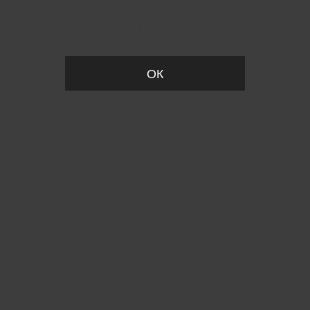
Пожалуйста, установите размер
ОК
Вы точно хотите выйти?