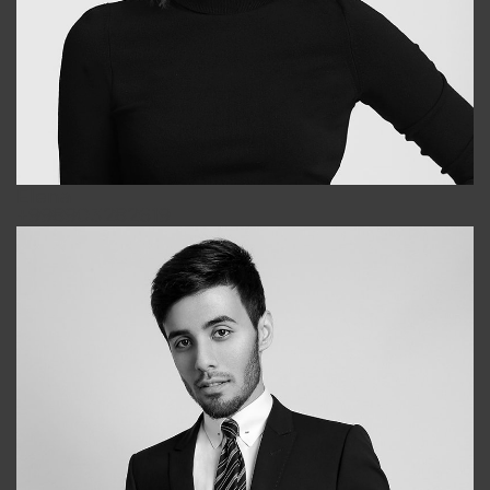
Elena
+998903282619