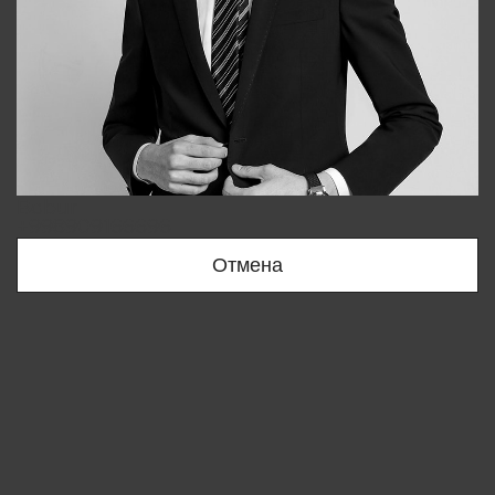
Bobur
+998909166696
Отмена