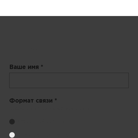
Запрос цены
Ваше имя *
Формат связи *
Выберите удобный способ получения цен.
Обратный звонок
Электронная почта