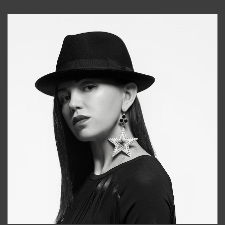
Galya
+998911648651