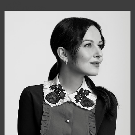
Tonya
+998931718866