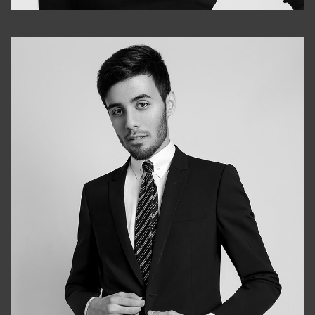
Elena
+998903282619