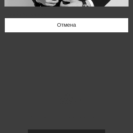
Bobur
+998909166696
Отмена
Вы удалили товар из корзины