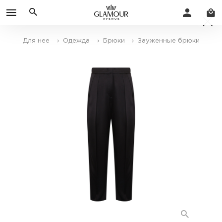
Для нее
› Одежда
› Брюки
› Зауженные брюки