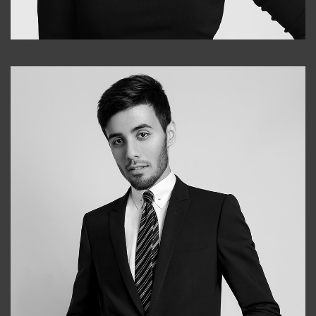
Elena
+998903282619