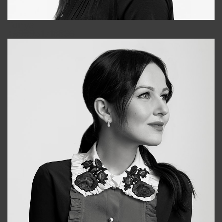
Tonya
+998931718866