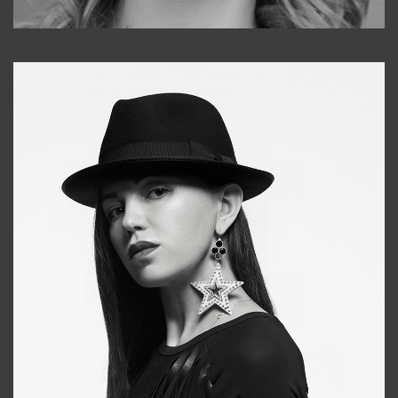
Galya
+998911648651