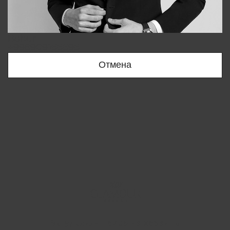
Bobur
+998909166696
Отмена
Вы удалили товар из корзины