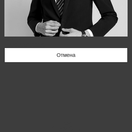
Bobur
+998909166696
Отмена