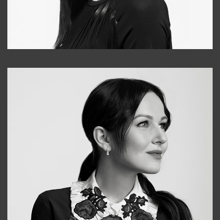
Tonya
+998931718866