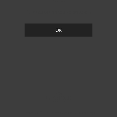
Вы удалили товар из корзины
ОК
Пожалуйста, установите размер