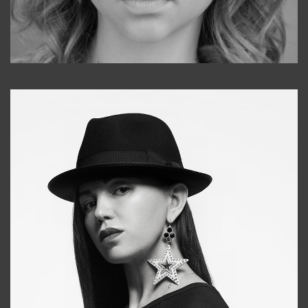
Galya
+998911648651