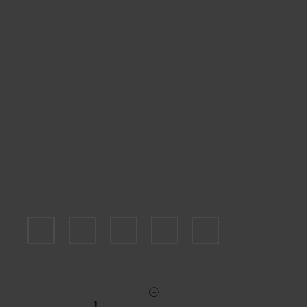
Пожалуйста, выберите размер EU
39
40
41
42
43
Укажите количество