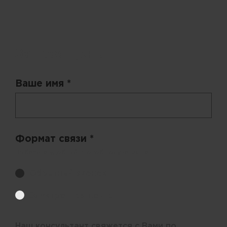
Запрос цены
Ваше имя *
Формат связи *
Выберите удобный способ получения цен.
Обратный звонок
Электронная почта
Наш консультант свяжется с Вами по