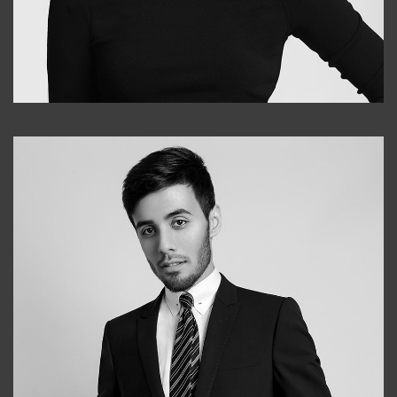
Elena
+998903282619