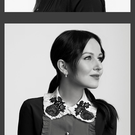
Tonya
+998931718866