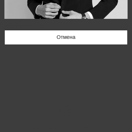
Bobur
+998909166696
Отмена
Вы удалили товар из корзины