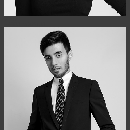
Elena
+998903282619