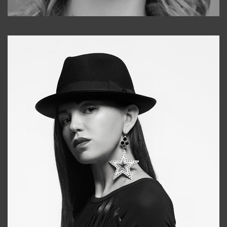
Galya
+998911648651